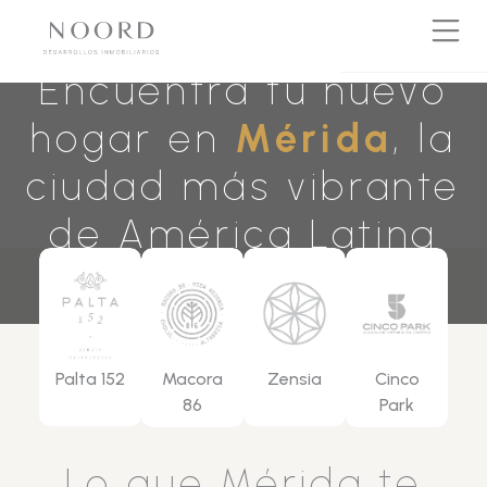
Encuentra tu nuevo
hogar en
Mérida
, la
ciudad más vibrante
de América Latina
Palta 152
Macora
Zensia
Cinco
86
Park
Lo que Mérida te