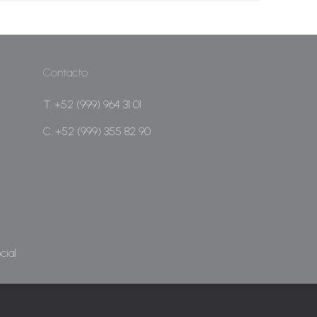
Contacto
T. +52 (999) 964 31 01
C. +52 (999) 355 82 90
cial