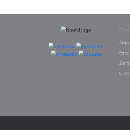
Desar
Maco
Palta
Zensi
Cinco