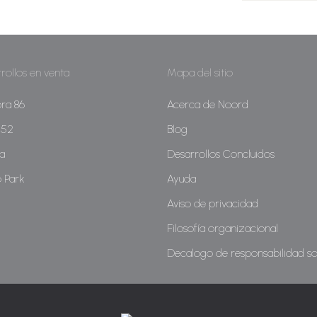
rollos en venta
Mapa del sitio
ra 86
Acerca de Noord
 152
Blog
a
Desarrollos Concluidos
 Park
Ayuda
Aviso de privacidad
Filosofía organizacional
Decalogo de responsabilidad so